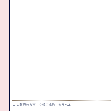
←
大阪府枚方市 Ｏ様ご成約 カラベル