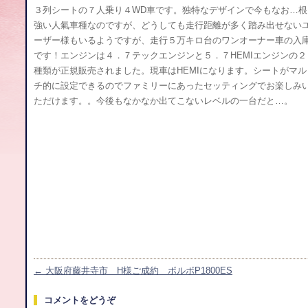
３列シートの７人乗り４WD車です。独特なデザインで今もなお…根
強い人氣車種なのですが、どうしても走行距離が多く踏み出せない
ーザー様もいるようですが、走行５万キロ台のワンオーナー車の入
です！エンジンは４．７テックエンジンと５．７HEMIエンジンの２
種類が正規販売されました。現車はHEMIになります。シートがマル
チ的に設定できるのでファミリーにあったセッティングでお楽しみ
ただけます。。今後もなかなか出てこないレベルの一台だと…。
←
大阪府藤井寺市 H様ご成約 ボルボP1800ES
コメントをどうぞ