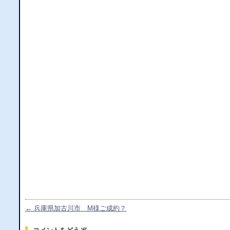
←
兵庫県加古川市 M様ご成約？