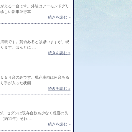
かがえる一台です。外装はアーモンドグリ
珍しい新車並行車 …
続きを読む »
ン搭載です。賛否あるとは思いますが、現
ります。ほんとに …
続きを読む »
か５５４台のみです。現存車両は何台ある
り手が入った状態 …
続きを読む »
が、セダンは現存台数も少なく程度の良
約11年）それ …
続きを読む »