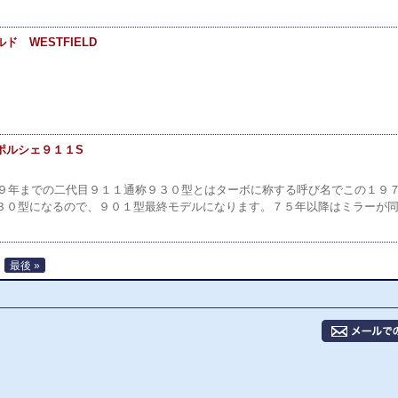
ド WESTFIELD
ポルシェ９１１S
９８９年までの二代目９１１通称９３０型とはターボに称する呼び名でこの１９
３０型になるので、９０１型最終モデルになります。７５年以降はミラーが同
最後 »