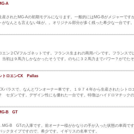
G-A
生産されたMG-Aの初期モデルになります。一般的にはMG-Bがメジャーで
トがなんとも言えない味が。。オリジナル部分が多く残った希少な一台です。
ロエン２CVフルゴネットです。フランス生まれの商用バンです。フランスで
。当初は９馬力しかなかったそうです。のちに３２馬力までパワー？がでたそ
ロエンCX Pallas
CXパラスで、なんとワンオーナー車です。１９７４年から生産されたシトロ
？ セダンです。デザイン性にも優れた一台です。特徴はハイドロマチックの
G-B GT
…MG-B GTの入庫です。前オーナー様がかなりの手が入った状態の車両です
バックタイプですので、希少です。イギリスの名車です。