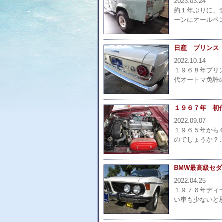
2023.03.24
約１年ぶりに、
ーンにオールペ
日産 プリンス 
2022.10.14
１９６８年プリ
代オートマ免許
１９６７年 初
2022.09.07
１９６５年から
のでしょうか？
BMW最高級セ
2022.04.25
１９７６年ディ
い車も少ないと