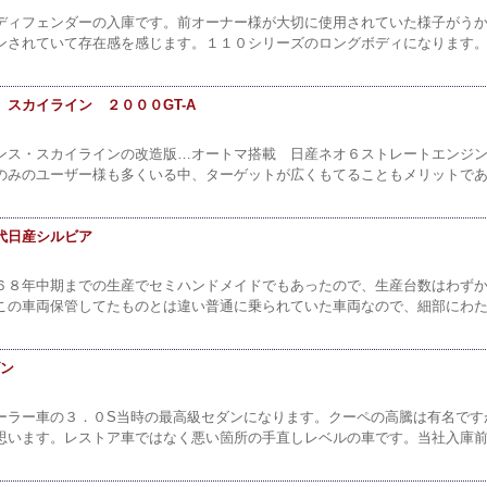
ディフェンダーの入庫です。前オーナー様が大切に使用されていた様子がう
ンされていて存在感を感じます。１１０シリーズのロングボディになります。
スカイライン ２０００GT-A
ンス・スカイラインの改造版…オートマ搭載 日産ネオ６ストレートエンジ
のみのユーザー様も多くいる中、ターゲットが広くもてることもメリットであ
代日産シルビア
６８年中期までの生産でセミハンドメイドでもあったので、生産台数はわず
この車両保管してたものとは違い普通に乗られていた車両なので、細部にわた
ダン
ーラー車の３．０S当時の最高級セダンになります。クーペの高騰は有名です
思います。レストア車ではなく悪い箇所の手直しレベルの車です。当社入庫前（